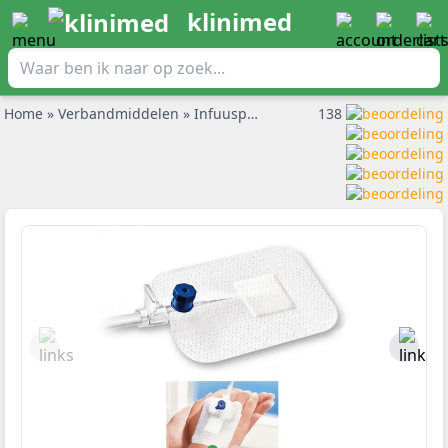
klinimed
Home
»
Verbandmiddelen
»
Infuuspleisters en injectiepleisters
138
»