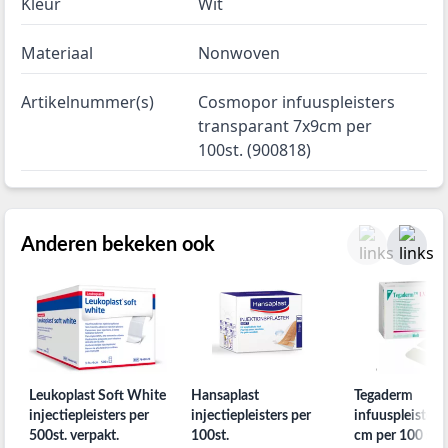
Kleur
Wit
Materiaal
Nonwoven
Artikelnummer(s)
Cosmopor infuuspleisters
transparant 7x9cm per
100st. (900818)
Anderen bekeken ook
Leukoplast Soft White
Hansaplast
Tegaderm
injectiepleisters per
injectiepleisters per
infuuspleisters 
500st. verpakt.
100st.
cm per 100 stu