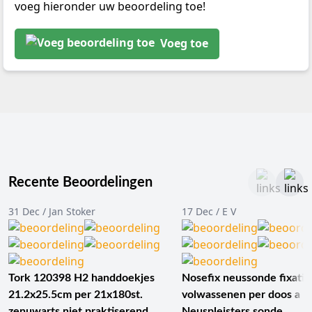
voeg hieronder uw beoordeling toe!
Voeg toe
Recente Beoordelingen
31 Dec / Jan Stoker
17 Dec / E V
Tork 120398 H2 handdoekjes
Nosefix neussonde fixatie
21.2x25.5cm per 21x180st.
volwassenen per doos a 1
zenuwarts niet praktiserend
Neuspleisters sonde