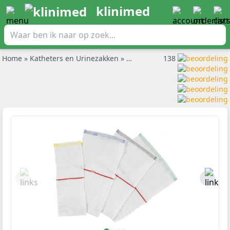
klinimed
Home
»
Katheters en Urinezakken
»
Beenzakken
138
»
Curion Fixette