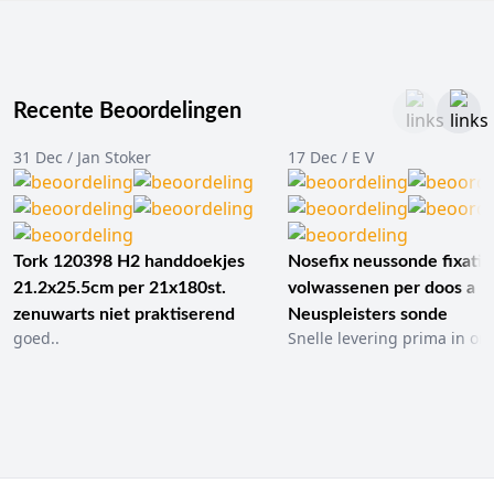
Recente Beoordelingen
31 Dec / Jan Stoker
17 Dec / E V
Tork 120398 H2 handdoekjes
Nosefix neussonde fixatie
21.2x25.5cm per 21x180st.
volwassenen per doos a 1
zenuwarts niet praktiserend
Neuspleisters sonde
goed..
Snelle levering prima in ord