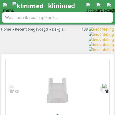
klinimed
Home
»
Recent toegevoegd
»
Dekglaasjes 18x18mm per 100st.
138