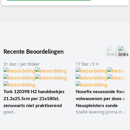
Recente Beoordelingen
31 Dec / Jan Stoker
17 Dec / E V
Tork 120398 H2 handdoekjes
Nosefix neussonde fixatie
21.2x25.5cm per 21x180st.
volwassenen per doos a 1
zenuwarts niet praktiserend
Neuspleisters sonde
goed..
Snelle levering prima in ord