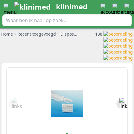
klinimed
Home
»
Recent toegevoegd
»
Disposable mouwovertrekken wit - blauw per 100st.
138