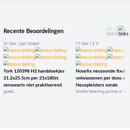
Recente Beoordelingen
31 Dec / Jan Stoker
17 Dec / E V
Tork 120398 H2 handdoekjes
Nosefix neussonde fixatie
21.2x25.5cm per 21x180st.
volwassenen per doos a 1
zenuwarts niet praktiserend
Neuspleisters sonde
goed..
Snelle levering prima in ord