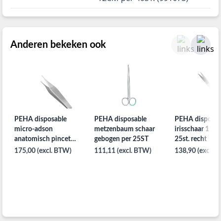
Anderen bekeken ook
PEHA disposable
PEHA disposable
PEHA disposab
micro-adson
metzenbaum schaar
irisschaar 11,5
anatomisch pincet
gebogen per 25ST
25st. recht
12cm per 40st.
175,00 (excl. BTW)
111,11 (excl. BTW)
138,90 (excl. 