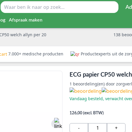
Ad
log
Afspraak maken
CP50 welch allyn per 20
138
beoo
7.000+ medische producten
Productexperts uit de zo
ECG papier CP50 welch 
1
beoordeling(en) door zorgver
Vandaag besteld, verwacht ov
126,00 (excl. BTW)
-
+