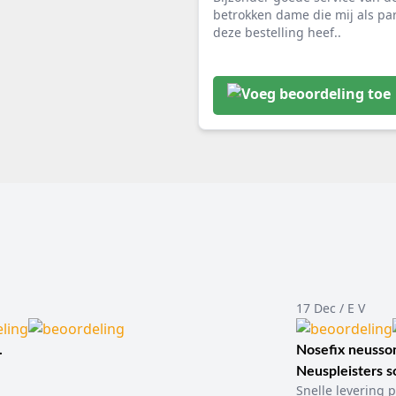
betrokken dame die mij als par
deze bestelling heef..
17 Dec / E V
.
Nosefix neusson
Neuspleisters 
Snelle levering p