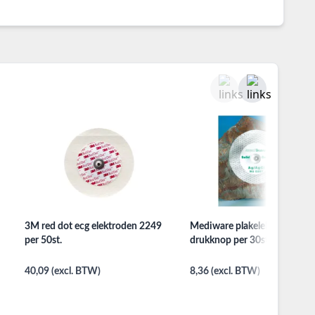
3M red dot ecg elektroden 2249
Mediware plakelektroden me
per 50st.
drukknop per 30st.
40,09 (excl. BTW)
8,36 (excl. BTW)