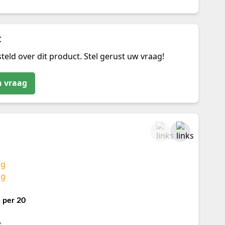
t
teld over dit product. Stel gerust uw vraag!
n vraag
 per 20
e