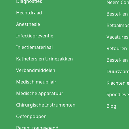
Diagnostiek
Neem Con
Hechtdraad
Bestel- e
Anesthesie
Betaalmog
Infectiepreventie
Vacatures
Injectiemateriaal
Retouren
Katheters en Urinezakken
Bestel- e
Verbandmiddelen
Duurzaam
Medisch meubilair
Klachten 
Medische apparatuur
Spoedleve
Chirurgische Instrumenten
Blog
Oefenpoppen
Recent toegevoegd