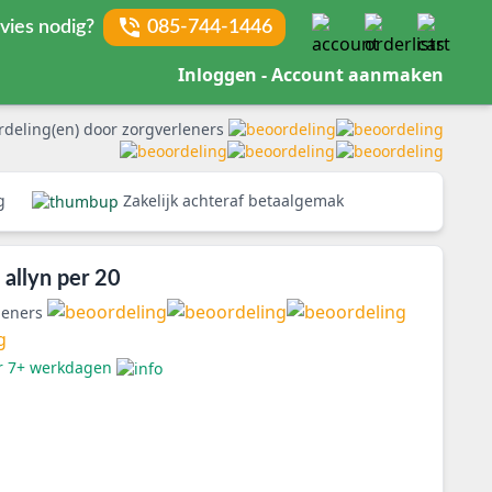
vies nodig?
085-744-1446
Inloggen - Account aanmaken
rdeling(en) door zorgverleners
rg
Zakelijk achteraf betaalgemak
allyn per 20
leners
er 7+ werkdagen