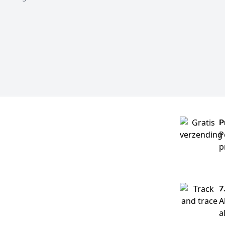
P
P
p
7
A
a