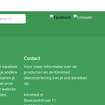
Contact
 kwaliteit
Voor meer informatie over de
je andere
producten en de Klinimed
iseren je
dienstverlening kan je ons bereiken
Bel onze
op:
e website
den.
klinimed.nl
Boekweitstraat 11