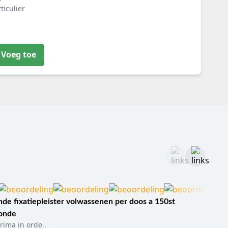
ticulier
Voeg toe
de fixatiepleister volwassenen per doos a 150st
sonde
rima in orde..