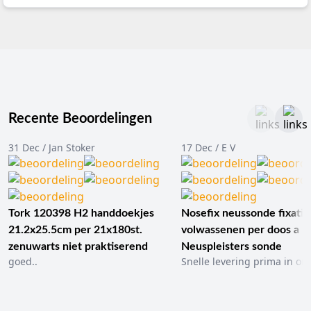
Recente Beoordelingen
31 Dec / Jan Stoker
17 Dec / E V
Tork 120398 H2 handdoekjes
Nosefix neussonde fixatie
21.2x25.5cm per 21x180st.
volwassenen per doos a 1
zenuwarts niet praktiserend
Neuspleisters sonde
goed..
Snelle levering prima in ord