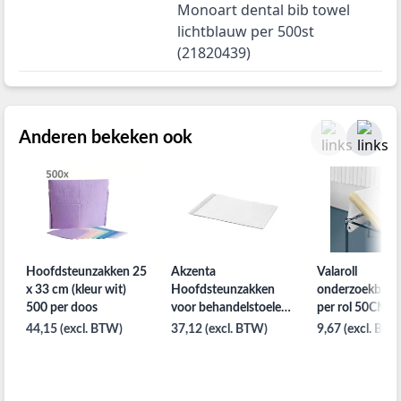
Monoart dental bib towel
lichtblauw per 500st
(21820439)
Anderen bekeken ook
Hoofdsteunzakken 25
Akzenta
Valaroll
x 33 cm (kleur wit)
Hoofdsteunzakken
onderzoekbank
500 per doos
voor behandelstoelen
per rol 50CM x
25x25cm 500st. wit
laags
44,15 (excl. BTW)
37,12 (excl. BTW)
9,67 (excl. BTW