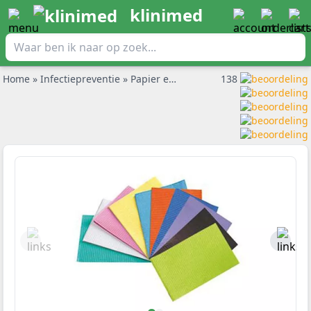
klinimed
Home
»
Infectiepreventie
»
Papier en onderzoekbankrollen
138
»
Euro