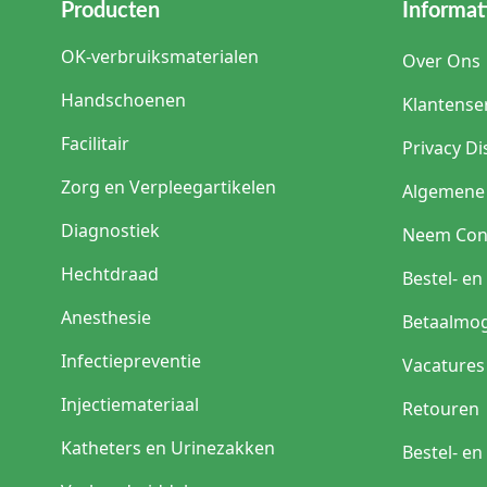
Producten
Informat
OK-verbruiksmaterialen
Over Ons
Handschoenen
Klantense
Facilitair
Privacy Di
Zorg en Verpleegartikelen
Algemene
Diagnostiek
Neem Con
Hechtdraad
Bestel- e
Anesthesie
Betaalmog
Infectiepreventie
Vacatures
Injectiemateriaal
Retouren
Katheters en Urinezakken
Bestel- e