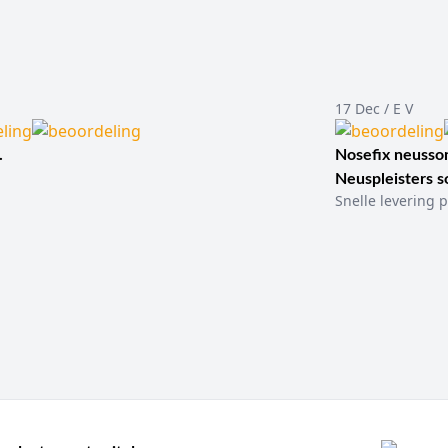
17 Dec / E V
.
Nosefix neusson
Neuspleisters 
Snelle levering p