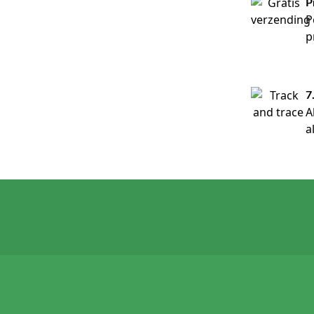
P
P
p
7
A
a