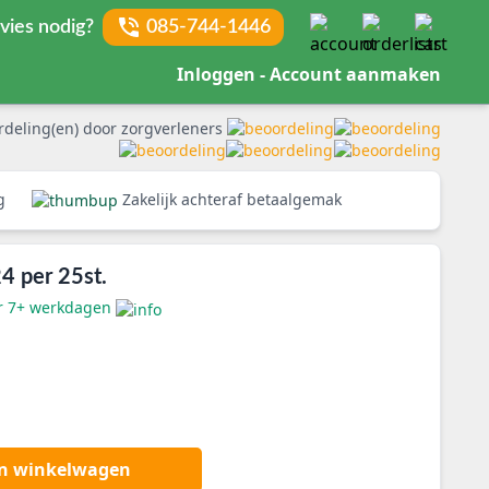
vies nodig?
085-744-1446
Inloggen - Account aanmaken
rdeling(en) door zorgverleners
rg
Zakelijk achteraf betaalgemak
4 per 25st.
er 7+ werkdagen
an winkelwagen