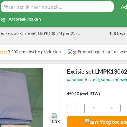
Ad
log
Afspraak maken
tensets
»
Excisie set LMPK130624 per 25st.
138
beoo
7.000+ medische producten
Productexperts uit de zo
Excisie set LMPK13062
Vandaag besteld, verwacht ov
450,10 (excl. BTW)
-
+
Voeg toe a