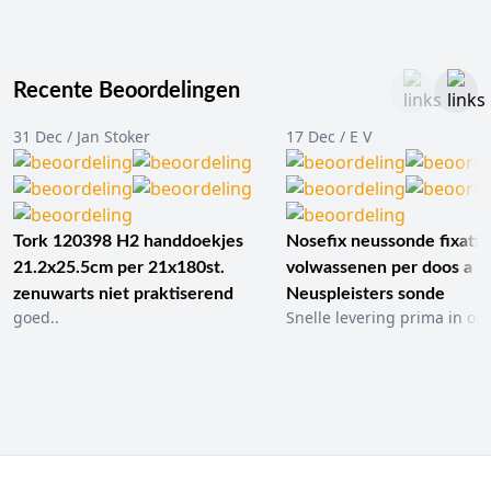
Recente Beoordelingen
31 Dec / Jan Stoker
17 Dec / E V
Tork 120398 H2 handdoekjes
Nosefix neussonde fixatie
21.2x25.5cm per 21x180st.
volwassenen per doos a 1
zenuwarts niet praktiserend
Neuspleisters sonde
goed..
Snelle levering prima in ord