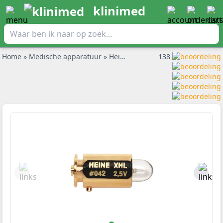
klinimed
Home
»
Medische apparatuur
»
Heine onderdelen
138
»
Heine 2,5V X