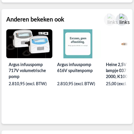
Anderen bekeken ook
Argus infuuspomp
Argus infuuspomp
Heine 2,5V XH
717V volumetrische
616V spuitenpomp
lampje 037 voo
pomp
2000, K100, be
otoscopen
2.810,95 (excl. BTW)
2.810,95 (excl. BTW)
25,00 (excl. B