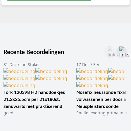
Recente Beoordelingen
31 Dec / Jan Stoker
17 Dec / E V
Tork 120398 H2 handdoekjes
Nosefix neussonde fixatie
21.2x25.5cm per 21x180st.
volwassenen per doos a 1
zenuwarts niet praktiserend
Neuspleisters sonde
goed..
Snelle levering prima in ord