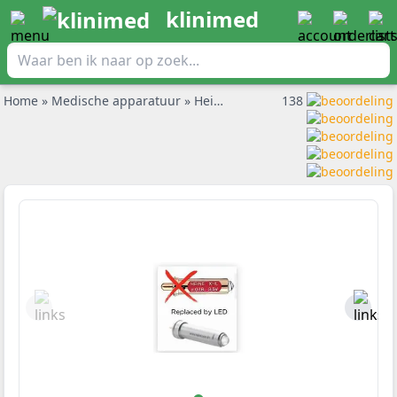
klinimed
Home
»
Medische apparatuur
»
Heine onderdelen
138
»
Heine 3,5V la