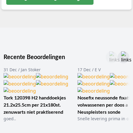
Recente Beoordelingen
31 Dec / Jan Stoker
17 Dec / E V
Tork 120398 H2 handdoekjes
Nosefix neussonde fixatie
21.2x25.5cm per 21x180st.
volwassenen per doos a 1
zenuwarts niet praktiserend
Neuspleisters sonde
goed..
Snelle levering prima in ord