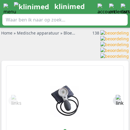
klinimed
Home
»
Medische apparatuur
»
Bloeddrukmeters
138
»
Heine GP hand