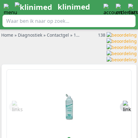
klinimed
Home
»
Diagnostiek
»
Contactgel
»
12x250ml Hypoallergene Aquasonic Clear Gel
138