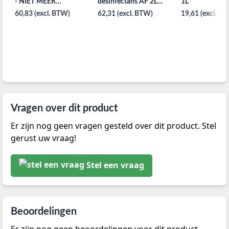
- NIET MEER
desinfectans AF 2L
1L
LEVERBAAR
flacon
60,83 (excl. BTW)
62,31 (excl. BTW)
19,61 (excl. B
Vragen over dit product
Er zijn nog geen vragen gesteld over dit product. Stel
gerust uw vraag!
Stel een vraag
Beoordelingen