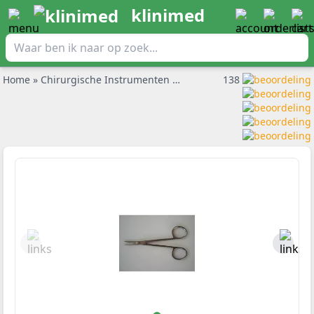
klinimed
Home
»
Chirurgische Instrumenten
»
Chirurgische schaar
138
»
Iriss