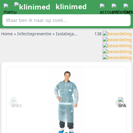
klinimed
Home
»
Infectiepreventie
»
Isolatiejassen
»
Klinion Isolatieschor
138