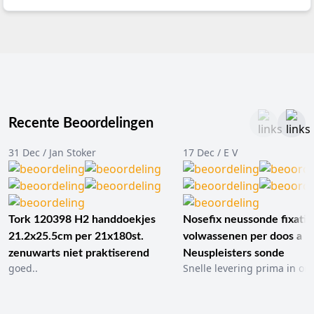
Recente Beoordelingen
31 Dec / Jan Stoker
17 Dec / E V
Tork 120398 H2 handdoekjes
Nosefix neussonde fixatie
21.2x25.5cm per 21x180st.
volwassenen per doos a 1
zenuwarts niet praktiserend
Neuspleisters sonde
goed..
Snelle levering prima in ord