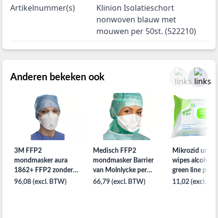
Artikelnummer(s)
Klinion Isolatieschort
nonwoven blauw met
mouwen per 50st. (522210)
Anderen bekeken ook
3M FFP2
Medisch FFP2
Mikrozid univer
mondmasker aura
mondmasker Barrier
wipes alcohold
1862+ FFP2 zonder
van Molnlycke per
green line per 
ventiel per 20st.
20st.
114st.
96,08 (excl. BTW)
66,79 (excl. BTW)
11,02 (excl. B