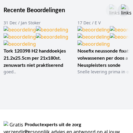
Recente Beoordelingen
31 Dec / Jan Stoker
17 Dec / E V
Tork 120398 H2 handdoekjes
Nosefix neussonde fixatie
21.2x25.5cm per 21x180st.
volwassenen per doos a 1
zenuwarts niet praktiserend
Neuspleisters sonde
goed..
Snelle levering prima in ord
Productexperts uit de zorg
Persoonlijk advies en antwoord op al jouw