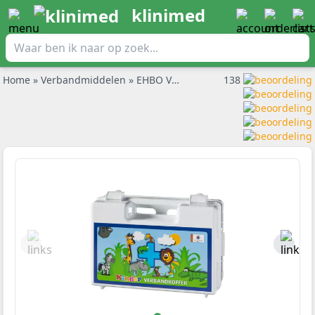
klinimed
Home
»
Verbandmiddelen
»
EHBO Verbandmateriaal
138
»
Kinderverb