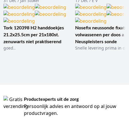
31 Dec / Jan Stoker
17 Dec / E V
Tork 120398 H2 handdoekjes
Nosefix neussonde fixatie
21.2x25.5cm per 21x180st.
volwassenen per doos a 1
zenuwarts niet praktiserend
Neuspleisters sonde
goed..
Snelle levering prima in ord
Productexperts uit de zorg
Persoonlijk advies en antwoord op al jouw
productvragen.