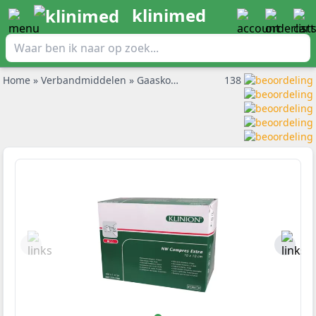
klinimed
Home
»
Verbandmiddelen
»
Gaaskompressen en deppers
138
»
Klinio