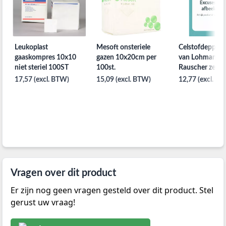
Leukoplast
Mesoft onsteriele
Celstofdeppers 
gaaskompres 10x10
gazen 10x20cm per
van Lohmann
niet steriel 100ST
100st.
Rauscher zellet
2st.
17,57 (excl. BTW)
15,09 (excl. BTW)
12,77 (excl. B
Vragen over dit product
Er zijn nog geen vragen gesteld over dit product. Stel
gerust uw vraag!