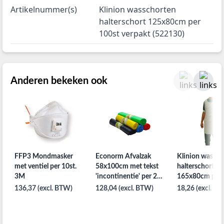
Artikelnummer(s)
Klinion wasschorten
halterschort 125x80cm per
100st verpakt (522130)
Anderen bekeken ook
FFP3 Mondmasker
Econorm Afvalzak
Klinion wassch
met ventiel per 10st.
58x100cm met tekst
halterschort
3M
'incontinentie' per 20
165x80cm per 
rol x 25st wit
verpakt
136,37 (excl. BTW)
128,04 (excl. BTW)
18,26 (excl. B