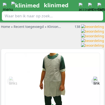
klinimed
Home
»
Recent toegevoegd
»
Klinion wasschorten halterschort 125x80cm per 100st verpakt
138