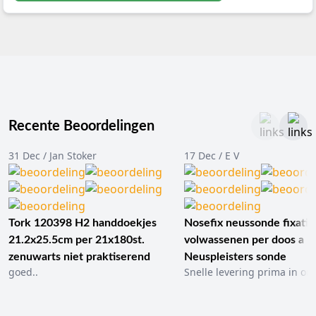
Recente Beoordelingen
31 Dec / Jan Stoker
17 Dec / E V
Tork 120398 H2 handdoekjes
Nosefix neussonde fixatie
21.2x25.5cm per 21x180st.
volwassenen per doos a 1
zenuwarts niet praktiserend
Neuspleisters sonde
goed..
Snelle levering prima in ord