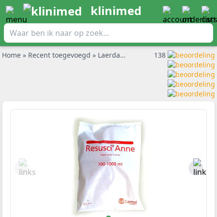
klinimed
Home
»
Recent toegevoegd
»
Laerdal luchtwegen resusci anne per 24st.
138