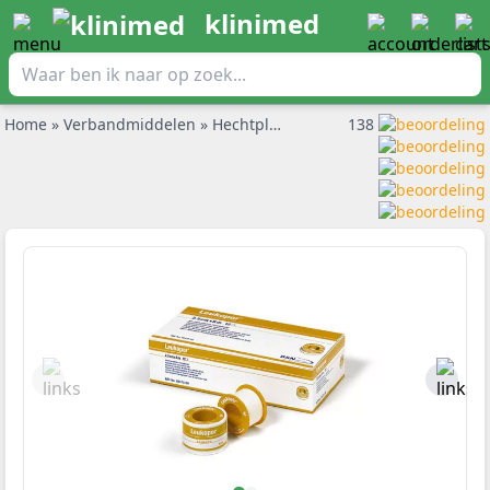
klinimed
Home
»
Verbandmiddelen
»
Hechtpleisters en pleisterrol
138
»
Leukop