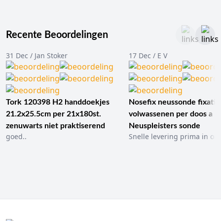
Recente Beoordelingen
31 Dec / Jan Stoker
17 Dec / E V
Tork 120398 H2 handdoekjes
Nosefix neussonde fixatie
21.2x25.5cm per 21x180st.
volwassenen per doos a 1
zenuwarts niet praktiserend
Neuspleisters sonde
goed..
Snelle levering prima in ord