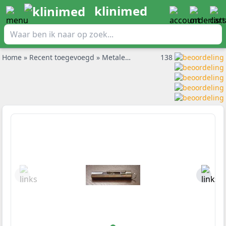
klinimed
Home
»
Recent toegevoegd
»
Metalen polsteller een half minuut
138