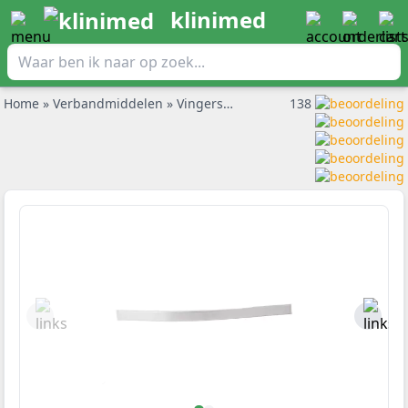
klinimed
Home
»
Verbandmiddelen
»
Vingerspalken
»
Meyra Bracer vinger
138