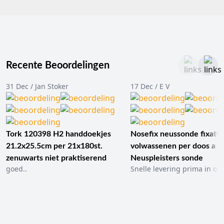
Recente Beoordelingen
31 Dec / Jan Stoker
17 Dec / E V
Tork 120398 H2 handdoekjes
Nosefix neussonde fixatie
21.2x25.5cm per 21x180st.
volwassenen per doos a 1
zenuwarts niet praktiserend
Neuspleisters sonde
goed..
Snelle levering prima in ord