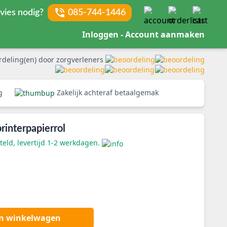
vies nodig?
085-744-1446
Inloggen - Account aanmaken
rdeling(en) door zorgverleners
rg
Zakelijk achteraf betaalgemak
interpapierrol
eld, levertijd 1-2 werkdagen.
an winkelwagen