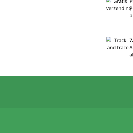
P
P
p
7
A
a