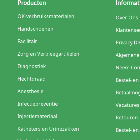
Producten
Informat
OK-verbruiksmaterialen
Over Ons
Handschoenen
Klantense
Facilitair
Privacy Di
Zorg en Verpleegartikelen
Algemene
Diagnostiek
Neem Con
Hechtdraad
Bestel- e
Anesthesie
Betaalmog
Infectiepreventie
Vacatures
Injectiemateriaal
Retouren
Katheters en Urinezakken
Bestel- e