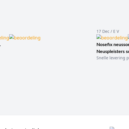
17 Dec / E V
.
Nosefix neusson
Neuspleisters 
Snelle levering p