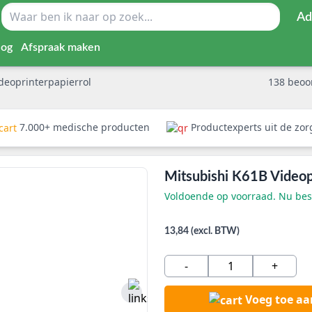
Ad
log
Afspraak maken
deoprinterpapierrol
138
beoo
7.000+ medische producten
Productexperts uit de zo
Mitsubishi K61B Videopr
Voldoende op voorraad. Nu best
13,84 (excl. BTW)
-
+
Voeg toe a