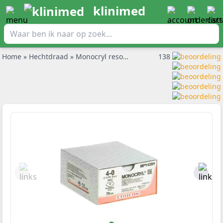
klinimed
Home
»
Hechtdraad
»
Monocryl resorbeerbaar hechtdraad
138
»
Monoc