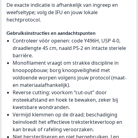
De exacte indicatie is afhankelijk van ingreep en
weefseltype; volg de IFU en jouw lokale
hechtprotocol.
Gebruiksinstructies en aandachtspunten
Controleer vóór openen: code Y496H, USP 4-0,
draadlengte 45 cm, naald PS-2 en intacte steriele
barrière.
Monofilament vraagt om strakke discipline in
knoopopbouw; borg knoopveiligheid met
voldoende worpen volgens jouw protocol (maat-
en materiaalafhankelijk).
Reverse cutting: voorkom “cut-out” door
insteekafstand en hoek te bewaken, zeker bij
kwetsbare wondranden.
Vermijd klemmen op de draad; beschadiging
beïnvloedt het effectieve treksterkteverloop en
kan breuk of rafeling veroorzaken.
Niet hersteriliseren en niet hergebruiken. Leg