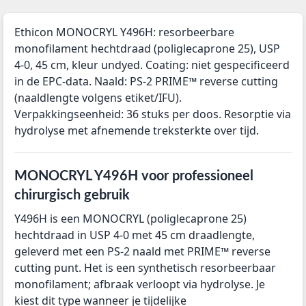
Ethicon MONOCRYL Y496H: resorbeerbare
monofilament hechtdraad (poliglecaprone 25), USP
4-0, 45 cm, kleur undyed. Coating: niet gespecificeerd
in de EPC-data. Naald: PS-2 PRIME™ reverse cutting
(naaldlengte volgens etiket/IFU).
Verpakkingseenheid: 36 stuks per doos. Resorptie via
hydrolyse met afnemende treksterkte over tijd.
MONOCRYL Y496H voor professioneel
chirurgisch gebruik
Y496H is een MONOCRYL (poliglecaprone 25)
hechtdraad in USP 4-0 met 45 cm draadlengte,
geleverd met een PS-2 naald met PRIME™ reverse
cutting punt. Het is een synthetisch resorbeerbaar
monofilament; afbraak verloopt via hydrolyse. Je
kiest dit type wanneer je tijdelijke