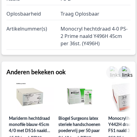
Oplosbaarheid
Traag Oplosbaar
Artikelnummer(s)
Monocryl hechtdraad 4-0 PS-
2 Prime naald Y496H 45cm
per 36st. (Y496H)
Anderen bekeken ook
Mariderm hechtdraad
Biogel Surgeons latex
Monocryl hech
monofile blauw 45cm
steriele handschoenen
Y442H draad 3
4/0 met DS16 naald
poedervrij per 50 paar
FS1 naald 3/8
per 24st.
per 36st.