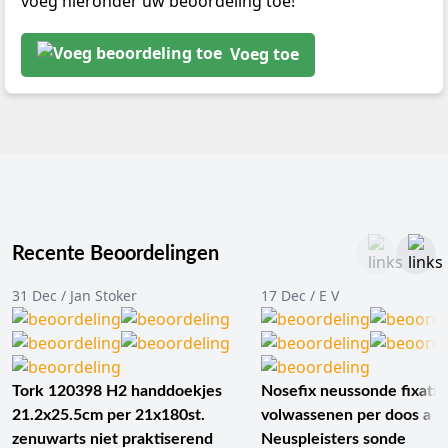
voeg hieronder uw beoordeling toe!
Voeg toe
Recente Beoordelingen
31 Dec / Jan Stoker
17 Dec / E V
Tork 120398 H2 handdoekjes
Nosefix neussonde fixatie
21.2x25.5cm per 21x180st.
volwassenen per doos a 1
zenuwarts niet praktiserend
Neuspleisters sonde