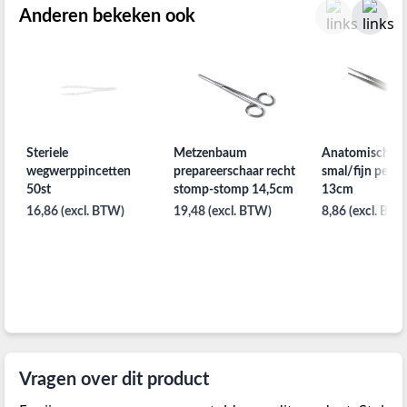
Anderen bekeken ook
Steriele
Metzenbaum
Anatomisch pi
wegwerppincetten
prepareerschaar recht
smal/fijn per s
50st
stomp-stomp 14,5cm
13cm
16,86 (excl. BTW)
19,48 (excl. BTW)
8,86 (excl. BTW
Vragen over dit product