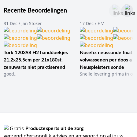
Recente Beoordelingen
31 Dec / Jan Stoker
17 Dec / E V
Tork 120398 H2 handdoekjes
Nosefix neussonde fixatie
21.2x25.5cm per 21x180st.
volwassenen per doos a 1
zenuwarts niet praktiserend
Neuspleisters sonde
goed..
Snelle levering prima in ord
Productexperts uit de zorg
Persoonlijk advies en antwoord op al jouw