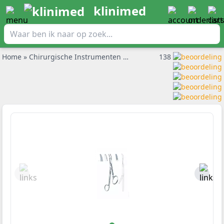
klinimed
Home
»
Chirurgische Instrumenten
»
Naaldvoerder
138
»
Naaldvoerde