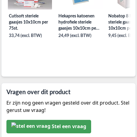
Cutisoft steriele
Hekapres katoenen
Nobatop 8 N
gaasjes 10x10cm per
hydrofiele steriele
steriele gaasjes
75st.
gaasjes 10x10cm per
10x10cm p
100st. steriel
33,74 (excl. BTW)
24,49 (excl. BTW)
9,45 (excl. BTW
Vragen over dit product
Er zijn nog geen vragen gesteld over dit product. Stel
gerust uw vraag!
Stel een vraag