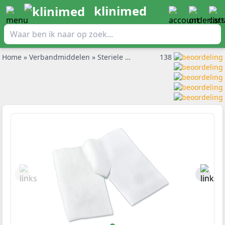
klinimed
Home
»
Verbandmiddelen
»
Steriele gaasjes
»
Noba NW steriele sp
138