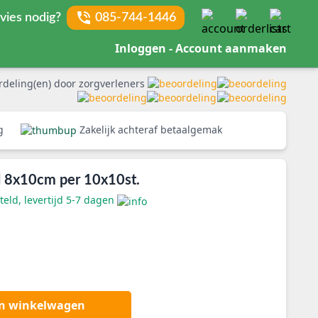
vies nodig?
085-744-1446
Inloggen - Account aanmaken
rdeling(en) door zorgverleners
rg
Zakelijk achteraf betaalgemak
 8x10cm per 10x10st.
eld, levertijd 5-7 dagen
an winkelwagen