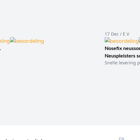
17 Dec / E V
.
Nosefix neusson
Neuspleisters 
Snelle levering p