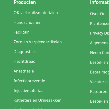
Producten
Informat
OK-verbruiksmaterialen
Over Ons
Handschoenen
Klantense
Facilitair
Privacy Di
Zorg en Verpleegartikelen
Algemene
Diagnostiek
Neem Con
Hechtdraad
Bestel- e
Anesthesie
Betaalmog
Infectiepreventie
Vacatures
Injectiemateriaal
Retouren
Katheters en Urinezakken
Bestel- e