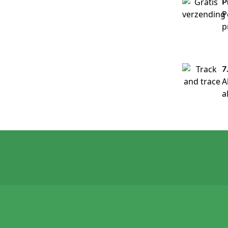
P
P
p
7
A
a