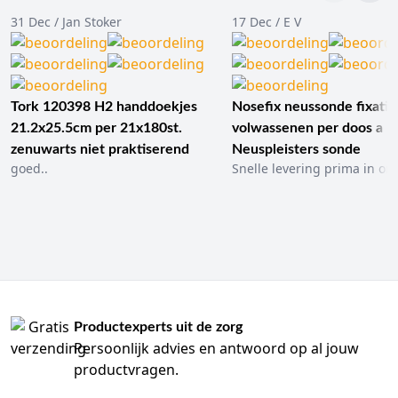
31 Dec / Jan Stoker
17 Dec / E V
Tork 120398 H2 handdoekjes
Nosefix neussonde fixatie
21.2x25.5cm per 21x180st.
volwassenen per doos a 1
zenuwarts niet praktiserend
Neuspleisters sonde
goed..
Snelle levering prima in ord
Productexperts uit de zorg
Persoonlijk advies en antwoord op al jouw
productvragen.