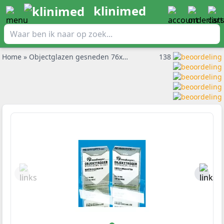
klinimed
Home
»
Objectglazen gesneden 76x26mm per 50st.
138