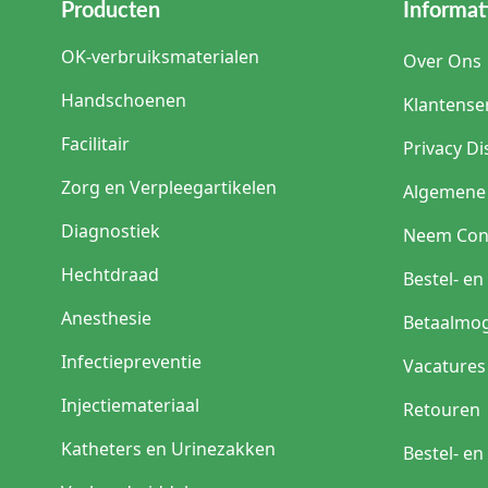
Producten
Informat
OK-verbruiksmaterialen
Over Ons
Handschoenen
Klantense
Facilitair
Privacy Di
Zorg en Verpleegartikelen
Algemene
Diagnostiek
Neem Con
Hechtdraad
Bestel- e
Anesthesie
Betaalmog
Infectiepreventie
Vacatures
Injectiemateriaal
Retouren
Katheters en Urinezakken
Bestel- e