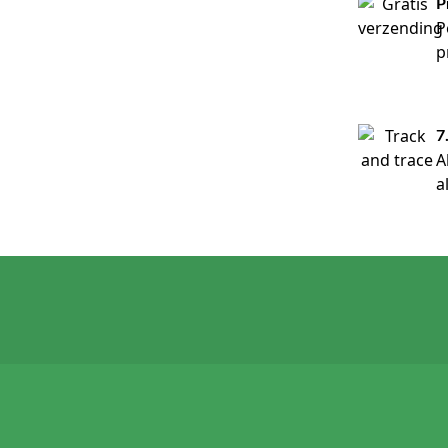
P
P
p
7
A
a