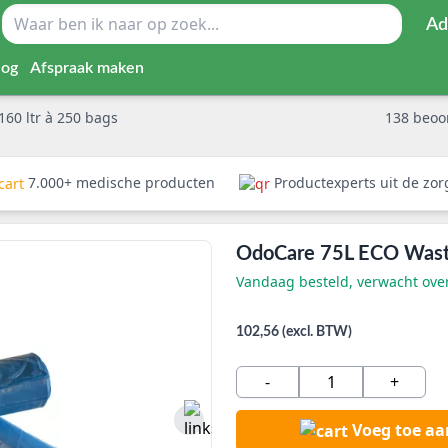
Ad
log
Afspraak maken
60 ltr à 250 bags
138
beoo
7.000+ medische producten
Productexperts uit de zo
OdoCare 75L ECO Waste
Vandaag besteld, verwacht ov
102,56 (excl. BTW)
-
+
Voeg toe a