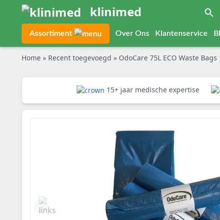
klinimed
Assortiment
Over Ons
Klantenservice
B
Home
»
Recent toegevoegd
»
OdoCare 75L ECO Waste Bags 1
15+ jaar medische expertise