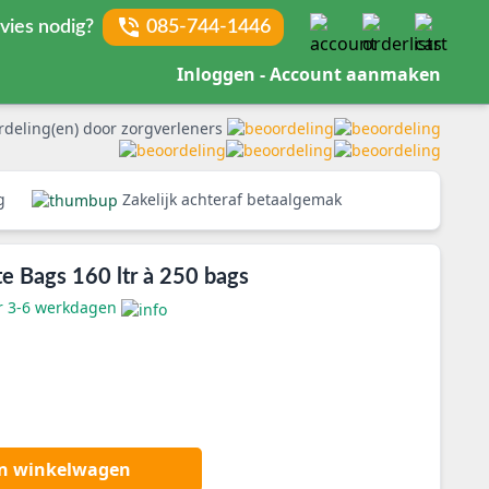
vies nodig?
085-744-1446
Inloggen - Account aanmaken
rdeling(en) door zorgverleners
rg
Zakelijk achteraf betaalgemak
 Bags 160 ltr à 250 bags
er 3-6 werkdagen
an winkelwagen