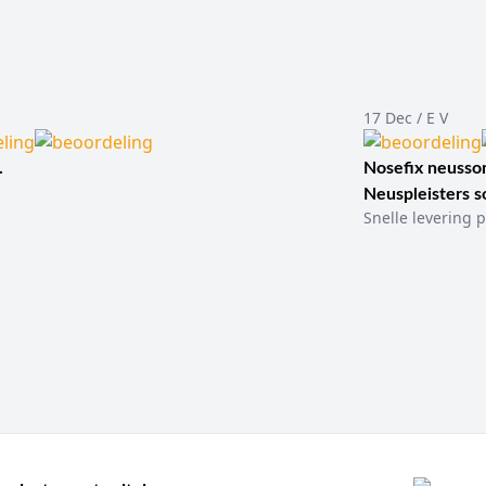
17 Dec / E V
.
Nosefix neusson
Neuspleisters 
Snelle levering p