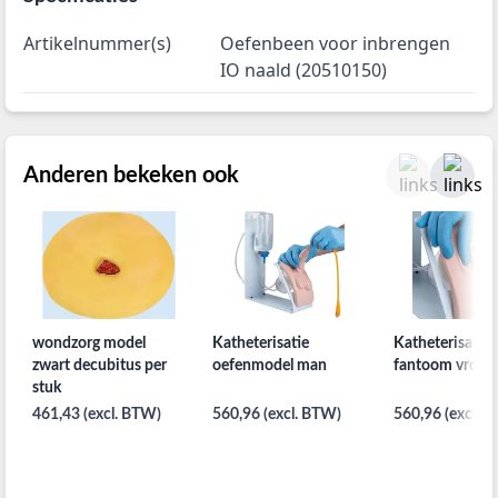
Artikelnummer(s)
Oefenbeen voor inbrengen
IO naald (20510150)
Anderen bekeken ook
wondzorg model
Katheterisatie
Katheterisatie
zwart decubitus per
oefenmodel man
fantoom vrou
stuk
461,43 (excl. BTW)
560,96 (excl. BTW)
560,96 (excl. 