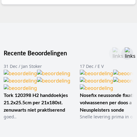
Recente Beoordelingen
31 Dec / Jan Stoker
17 Dec / E V
Tork 120398 H2 handdoekjes
Nosefix neussonde fixatie
21.2x25.5cm per 21x180st.
volwassenen per doos a 1
zenuwarts niet praktiserend
Neuspleisters sonde
goed..
Snelle levering prima in ord