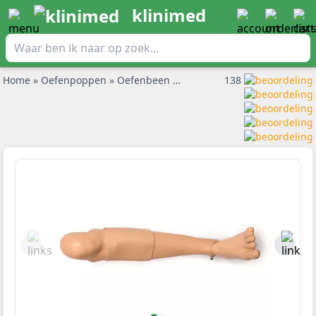
klinimed
Home
»
Oefenpoppen
»
Oefenbeen voor inbrengen IO naald
138