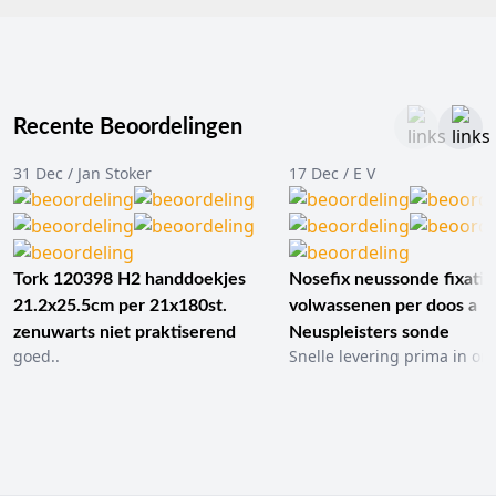
Recente Beoordelingen
31 Dec / Jan Stoker
17 Dec / E V
Tork 120398 H2 handdoekjes
Nosefix neussonde fixatie
21.2x25.5cm per 21x180st.
volwassenen per doos a 1
zenuwarts niet praktiserend
Neuspleisters sonde
goed..
Snelle levering prima in ord