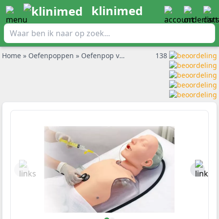
klinimed
Home
»
Oefenpoppen
»
Oefenpop voor neusmaagsondes en pegsondes
138