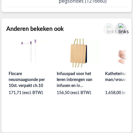
pegsondes (1216660)
Anderen bekeken ook
Flocare
Infuuspad voor het
Katheterisatie
neusmaagsonde per
leren inbrengen van
man/vrouw P
10st. verpakt ch.10
infusen en iv
injecteren
171,71 (excl. BTW)
156,50 (excl. BTW)
1.658,00 (excl