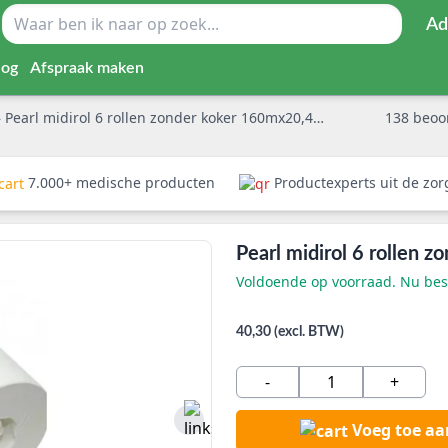
Ad
log
Afspraak maken
»
Pearl midirol 6 rollen zonder koker 160mx20,4cm 2 laags
138
beoo
7.000+ medische producten
Productexperts uit de zo
Pearl midirol 6 rollen 
Voldoende op voorraad. Nu best
40,30 (excl. BTW)
-
+
Voeg toe a