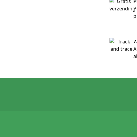
P
P
p
7
A
a