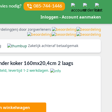
vies nodig?
085-744-1446
Inloggen - Account aanmaken
rdeling(en) door zorgverleners
rg
Zakelijk achteraf betaalgemak
zonder koker 160mx20,4cm 2 laags
eld, levertijd 1-2 werkdagen.
an winkelwagen