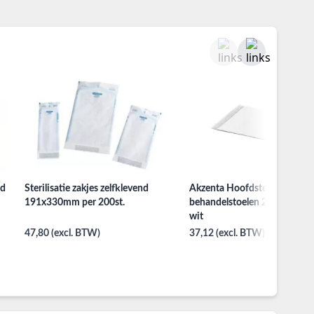
ed
Sterilisatie zakjes zelfklevend
Akzenta Hoofdsteunzakken 
191x330mm per 200st.
behandelstoelen 25x25cm 50
wit
47,80 (excl. BTW)
37,12 (excl. BTW)