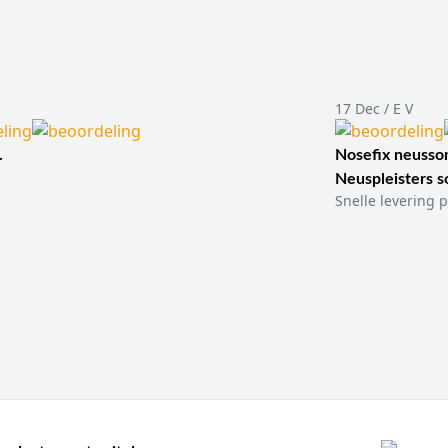
17 Dec / E V
.
Nosefix neusson
Neuspleisters 
Snelle levering p