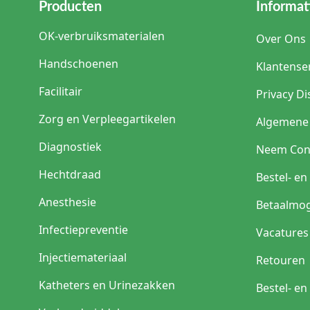
Producten
Informat
OK-verbruiksmaterialen
Over Ons
Handschoenen
Klantense
Facilitair
Privacy Di
Zorg en Verpleegartikelen
Algemene
Diagnostiek
Neem Con
Hechtdraad
Bestel- e
Anesthesie
Betaalmog
Infectiepreventie
Vacatures
Injectiemateriaal
Retouren
Katheters en Urinezakken
Bestel- e