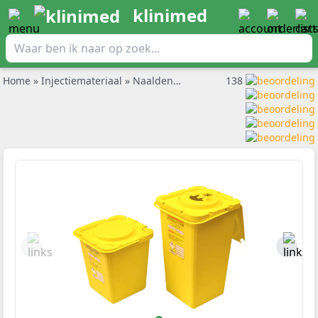
klinimed
Home
»
Injectiemateriaal
»
Naaldencontainer
»
138
Safebox Naaldcont