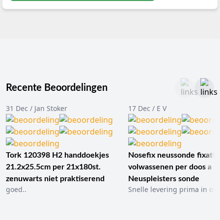
Recente Beoordelingen
31 Dec / Jan Stoker
17 Dec / E V
Tork 120398 H2 handdoekjes
Nosefix neussonde fixatie
21.2x25.5cm per 21x180st.
volwassenen per doos a 1
zenuwarts niet praktiserend
Neuspleisters sonde
goed..
Snelle levering prima in ord