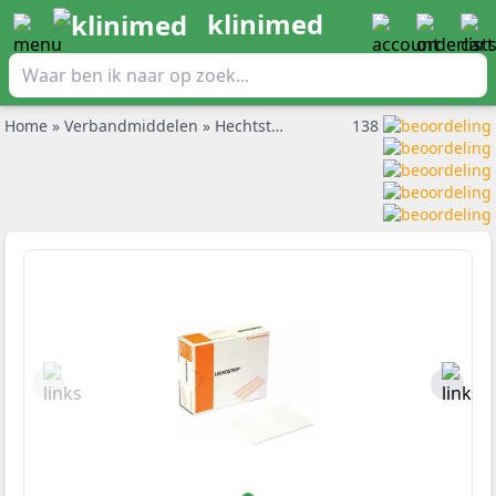
klinimed
Home
»
Verbandmiddelen
»
Hechtstrips en zwaluwstaartjes
138
»
Smit