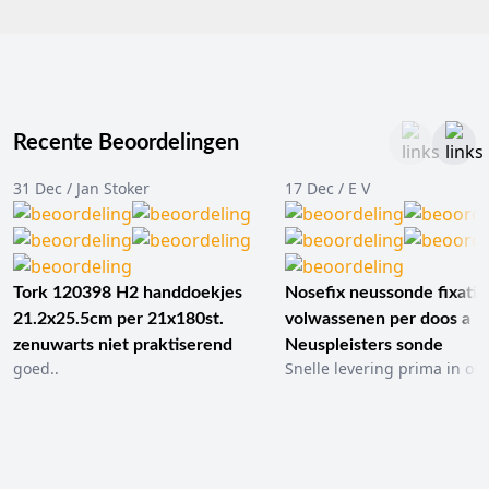
Recente Beoordelingen
31 Dec / Jan Stoker
17 Dec / E V
Tork 120398 H2 handdoekjes
Nosefix neussonde fixatie
21.2x25.5cm per 21x180st.
volwassenen per doos a 1
zenuwarts niet praktiserend
Neuspleisters sonde
goed..
Snelle levering prima in ord