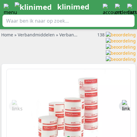
klinimed
Home
»
Verbandmiddelen
»
Verbandwatten en wattenbollen
138
»
Sof