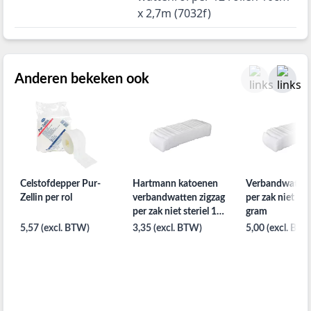
x 2,7m (7032f)
Anderen bekeken ook
Celstofdepper Pur-
Hartmann katoenen
Verbandwatten
Zellin per rol
verbandwatten zigzag
per zak niet ste
per zak niet steriel 100
gram
gram
5,57 (excl. BTW)
3,35 (excl. BTW)
5,00 (excl. BTW