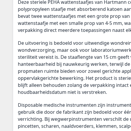
Deze steriele PEHA wattenstaafjes van Hartmann 
polypropyleen staafje met absorberend katoen aan 
bevat twee wattenstaafjes met een grote prop va
wattenstaafje met een smalle prop van 4-5 mm, wa
verpakking direct meerdere toepassingen naast el
De uitvoering is bedoeld voor uitwendige wondrei
wondverzorging, maar ook voor laboratoriumwer
steriliteit vereist is. De staaflengte van 15 cm geef
hanteerbaarheid bij nauwkeurig werken, terwijl de
propmaten ruimte bieden voor zowel gerichte appli
oppervlakgerichte bewerking. Het product is steriel 
blijft alleen behouden zolang de verpakking intact 
houdbaarheidsdatum niet is verstreken.
Disposable medische instrumenten zijn instrumen
gebruik die door de fabrikant zijn bedoeld voor éé
verrichting. Bij wegwerpinstrumenten verschilt de 
pincetten, scharen, naaldvoerders, klemmen, scalp