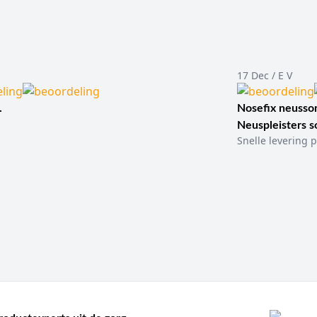
17 Dec / E V
.
Nosefix neusson
Neuspleisters 
Snelle levering p