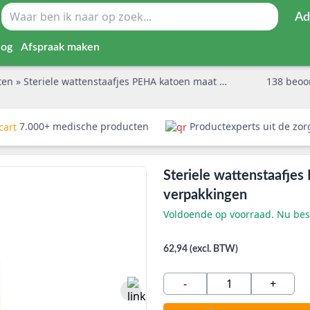
Ad
log
Afspraak maken
nten
»
Steriele wattenstaafjes PEHA katoen maat L per 3 verpakt met 100 verpakkingen
138
beoo
7.000+ medische producten
Productexperts uit de zo
Steriele wattenstaafje
verpakkingen
Voldoende op voorraad. Nu best
62,94 (excl. BTW)
-
+