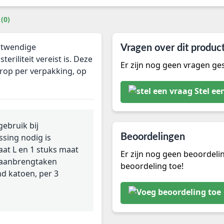
(0)
itwendige
Vragen over dit produc
riliteit vereist is. Deze
Er zijn nog geen vragen ges
rop per verpakking, op
Stel ee
gebruik bij
ssing nodig is
Beoordelingen
aat L en 1 stuks maat
Er zijn nog geen beoordeli
n aanbrengtaken
beoordeling toe!
nd katoen, per 3