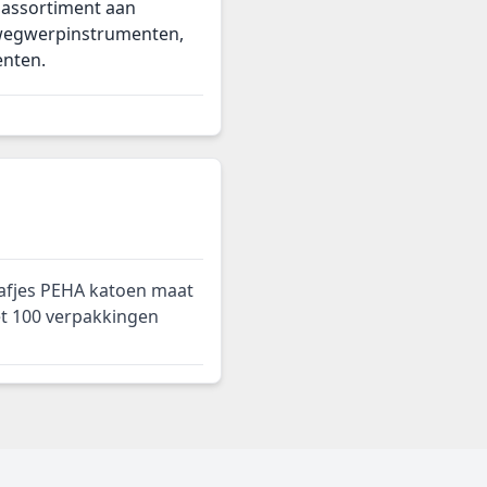
 assortiment aan
 wegwerpinstrumenten,
enten.
aafjes PEHA katoen maat
et 100 verpakkingen