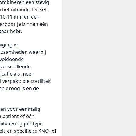
combineren een stevig
het uiteinde. De set
n 10-11 mm en één
ardoor je binnen één
kaar hebt.
niging en
kzaamheden waarbij
t voldoende
 verschillende
catie als meer
verpakt; die steriliteit
en droog is en de
ten voor eenmalig
n patiënt of één
uitvoering per type:
els en specifieke KNO- of