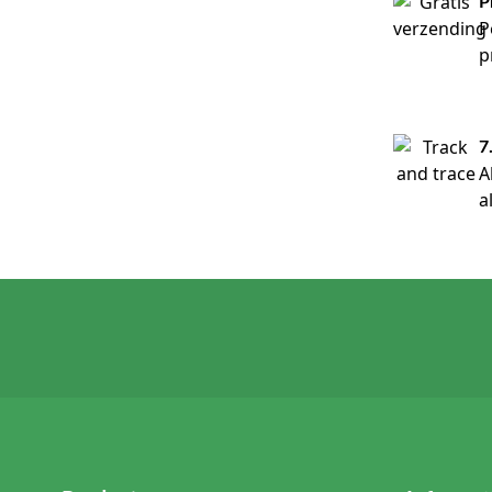
P
P
p
7
A
a