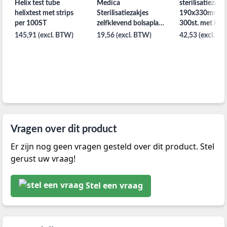
Helix test tube
Medica
sterilisatiezakj
helixtest met strips
Sterilisatiezakjes
190x330mm pe
per 100ST
zelfklevend bolsaplast
300st. met klee
130x330mm per
145,91 (excl. BTW)
19,56 (excl. BTW)
42,53 (excl. B
200st.
Vragen over dit product
Er zijn nog geen vragen gesteld over dit product. Stel
gerust uw vraag!
Stel een vraag