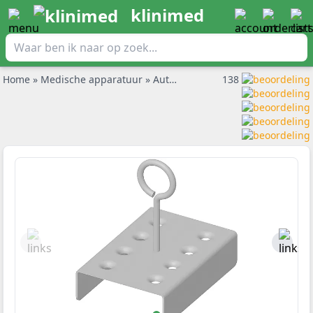
klinimed
Home
»
Medische apparatuur
»
Autoclaaf S Klasse
138
»
Sterilisatie i