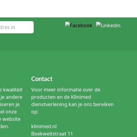
Contact
 kwaliteit
Voor meer informatie over de
je andere
producten en de Klinimed
iseren je
dienstverlening kan je ons bereiken
Bel onze
op:
e website
den.
klinimed.nl
Boekweitstraat 11