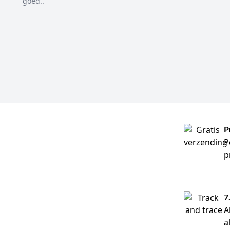
goed..
P
P
p
7
A
a