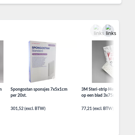
m
Spongostan sponsjes 7x5x1cm
3M Steri-strip Hechtstrips 5 
per 20st.
op een blad 3x75mm per 50st
301,52 (excl. BTW)
77,21 (excl. BTW)