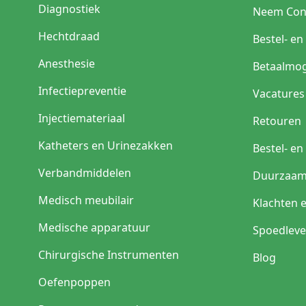
Diagnostiek
Neem Con
Hechtdraad
Bestel- e
Anesthesie
Betaalmog
Infectiepreventie
Vacatures
Injectiemateriaal
Retouren
Katheters en Urinezakken
Bestel- e
Verbandmiddelen
Duurzaam
Medisch meubilair
Klachten 
Medische apparatuur
Spoedleve
Chirurgische Instrumenten
Blog
Oefenpoppen