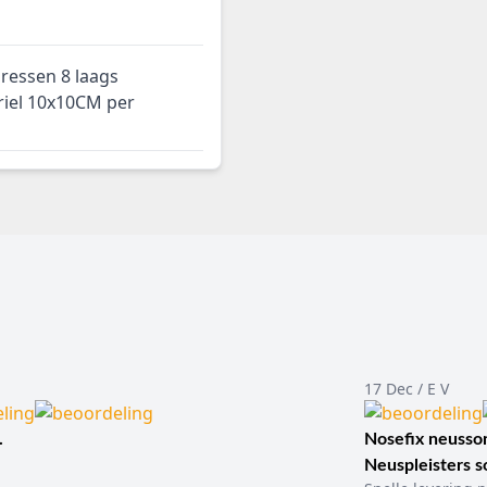
ressen 8 laags
riel 10x10CM per
17 Dec / E V
.
Nosefix neusson
Neuspleisters 