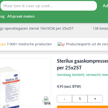
Ad
log
Afspraak maken
gs operatiegazen steriel 10x10CM per 25x2ST
138
beoo
7.000+ medische producten
Productexperts uit de zo
Sterilux gaaskompresse
per 25x2ST
Vandaag besteld, verwacht ov
4,95 (excl. BTW)
-
+