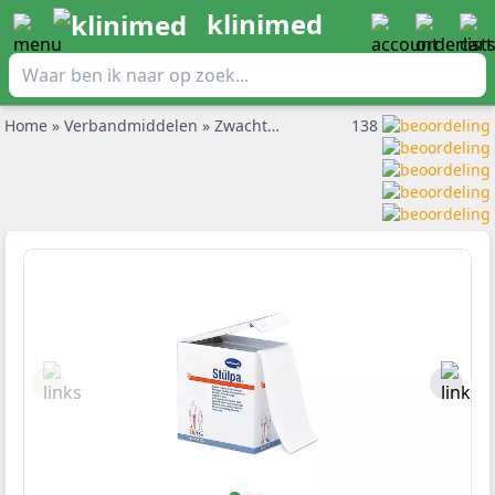
klinimed
Home
»
Verbandmiddelen
»
Zwachtels en buisverband
138
»
Stulpa f