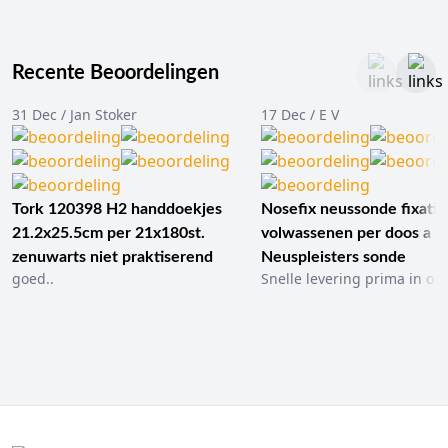
Recente Beoordelingen
31 Dec / Jan Stoker
17 Dec / E V
Tork 120398 H2 handdoekjes
Nosefix neussonde fixatie
21.2x25.5cm per 21x180st.
volwassenen per doos a 1
zenuwarts niet praktiserend
Neuspleisters sonde
goed..
Snelle levering prima in ord