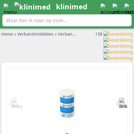
klinimed
Home
»
Verbandmiddelen
»
Verbandwatten en wattenbollen
138
»
Hek