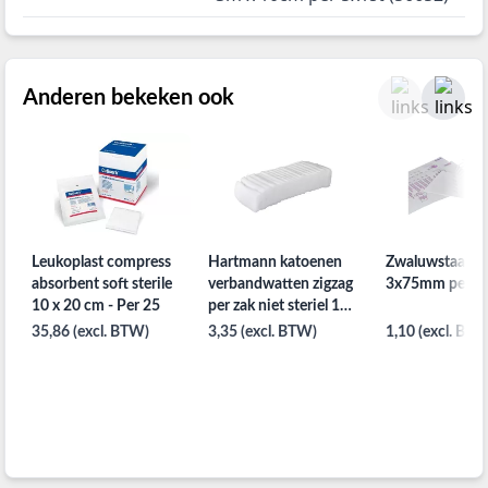
Anderen bekeken ook
Leukoplast compress
Hartmann katoenen
Zwaluwstaartje
absorbent soft sterile
verbandwatten zigzag
3x75mm per 5s
10 x 20 cm - Per 25
per zak niet steriel 100
gram
35,86 (excl. BTW)
3,35 (excl. BTW)
1,10 (excl. BTW