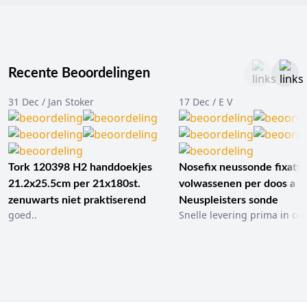
Recente Beoordelingen
31 Dec / Jan Stoker
17 Dec / E V
Tork 120398 H2 handdoekjes
Nosefix neussonde fixatie
21.2x25.5cm per 21x180st.
volwassenen per doos a 1
zenuwarts niet praktiserend
Neuspleisters sonde
goed..
Snelle levering prima in ord