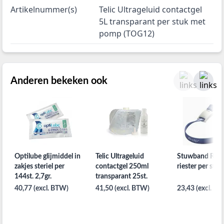
Artikelnummer(s)
Telic Ultrageluid contactgel
5L transparant per stuk met
pomp (TOG12)
Anderen bekeken ook
Optilube glijmiddel in
Telic Ultrageluid
Stuwband Ri-cl
zakjes steriel per
contactgel 250ml
riester per stuk
144st. 2,7gr.
transparant 25st.
40,77 (excl. BTW)
41,50 (excl. BTW)
23,43 (excl. B