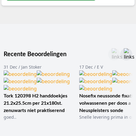
Recente Beoordelingen
31 Dec / Jan Stoker
17 Dec / E V
Tork 120398 H2 handdoekjes
Nosefix neussonde fixatie
21.2x25.5cm per 21x180st.
volwassenen per doos a 1
zenuwarts niet praktiserend
Neuspleisters sonde
goed..
Snelle levering prima in ord