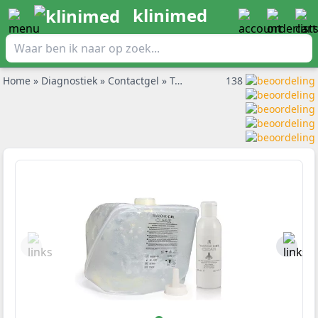
klinimed
Home
»
Diagnostiek
»
Contactgel
»
Telic Ultrageluid contactgel 5L transparant per stuk met pomp
138