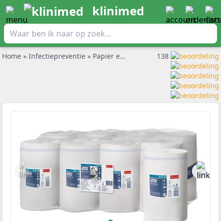
klinimed
Home
»
Infectiepreventie
»
Papier en onderzoekbankrollen
138
»
Tork