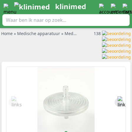
klinimed
Home
»
Medische apparatuur
»
Medische uitzuigpomp
138
»
Uitzuigp