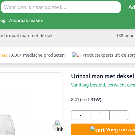
Ad
log
Afspraak maken
g
»
Urinaal man met deksel
138
beoo
7.000+ medische producten
Productexperts uit de zo
Urinaal man met deksel
Vandaag besteld, verwacht ov
8,41 (excl. BTW)
-
+
Voeg toe a