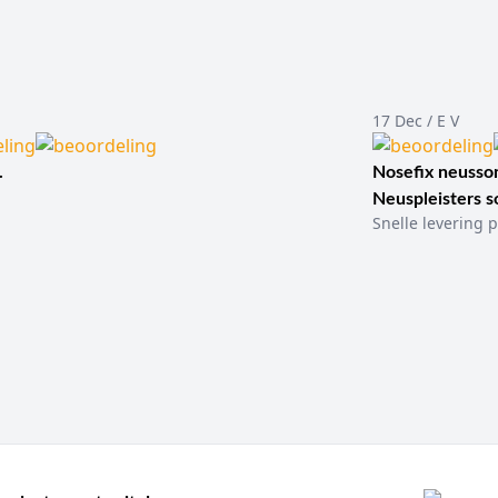
17 Dec / E V
.
Nosefix neusson
Neuspleisters 
Snelle levering p