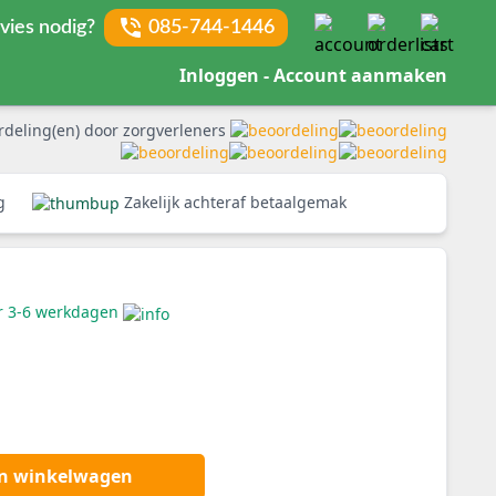
vies nodig?
085-744-1446
Inloggen - Account aanmaken
rdeling(en) door zorgverleners
rg
Zakelijk achteraf betaalgemak
er 3-6 werkdagen
an winkelwagen