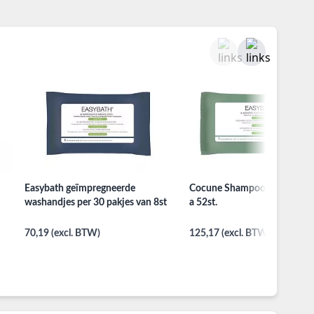
Easybath geïmpregneerde
Cocune Shampoo kapjes per
washandjes per 30 pakjes van 8st
a 52st.
70,19 (excl. BTW)
125,17 (excl. BTW)