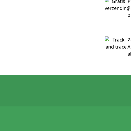
P
P
p
7
A
a