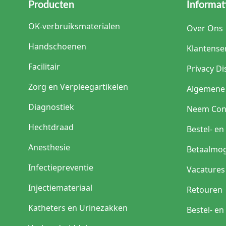
Producten
Informat
OK-verbruiksmaterialen
Over Ons
Handschoenen
Klantense
Facilitair
Privacy Di
Zorg en Verpleegartikelen
Algemene
Diagnostiek
Neem Con
Hechtdraad
Bestel- e
Anesthesie
Betaalmog
Infectiepreventie
Vacatures
Injectiemateriaal
Retouren
Katheters en Urinezakken
Bestel- e