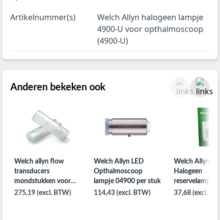
Artikelnummer(s)
Welch Allyn halogeen lampje
4900-U voor opthalmoscoop
(4900-U)
Anderen bekeken ook
Welch allyn flow
Welch Allyn LED
Welch Allyn 3,
transducers
Opthalmoscoop
Halogeen
mondstukken voor
lampje 04900 per stuk
reservelampje
spirometer
275,19 (excl. BTW)
114,43 (excl. BTW)
37,68 (excl. B
spiroperfect per
100st.