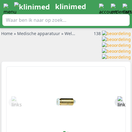
klinimed
Home
»
Medische apparatuur
»
Welch Allyn onderdelen
138
»
Welch A