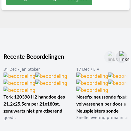
Recente Beoordelingen
31 Dec / Jan Stoker
17 Dec / E V
Tork 120398 H2 handdoekjes
Nosefix neussonde fixatie
21.2x25.5cm per 21x180st.
volwassenen per doos a 1
zenuwarts niet praktiserend
Neuspleisters sonde
goed..
Snelle levering prima in ord