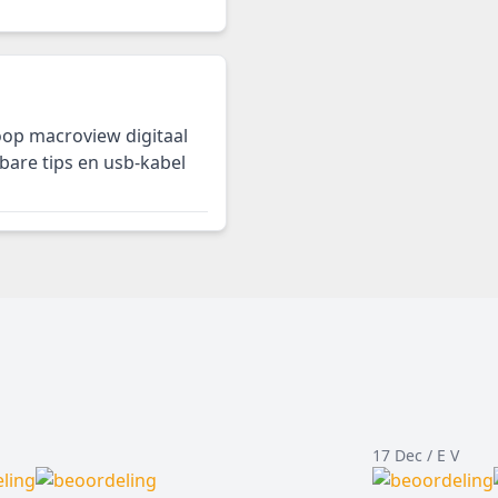
oop macroview digitaal
bare tips en usb-kabel
17 Dec / E V