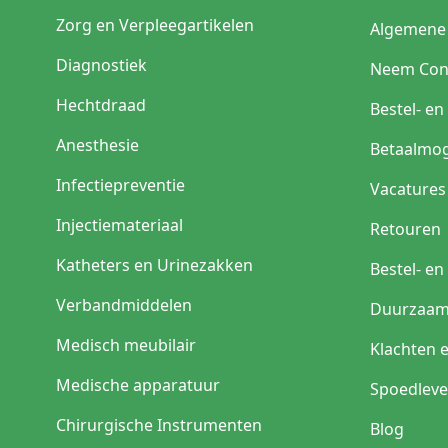
Zorg en Verpleegartikelen
Algemene
Diagnostiek
Neem Con
Hechtdraad
Bestel- e
Anesthesie
Betaalmog
Infectiepreventie
Vacatures
Injectiemateriaal
Retouren
Katheters en Urinezakken
Bestel- e
Verbandmiddelen
Duurzaam
Medisch meubilair
Klachten 
Medische apparatuur
Spoedleve
Chirurgische Instrumenten
Blog