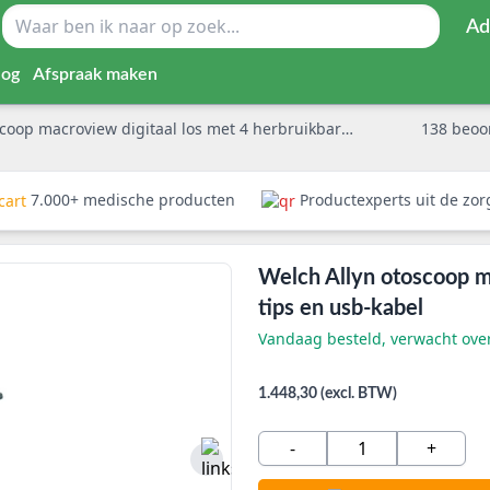
Ad
log
Afspraak maken
 macroview digitaal los met 4 herbruikbare tips en usb-kabel
138
beoo
7.000+ medische producten
Productexperts uit de zo
Welch Allyn otoscoop ma
tips en usb-kabel
Vandaag besteld, verwacht ov
1.448,30 (excl. BTW)
-
+