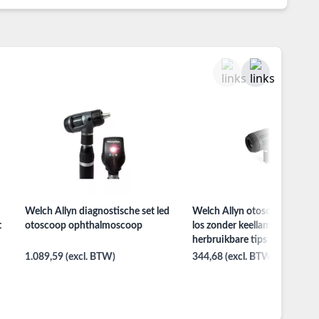
Welch Allyn diagnostische set led
Welch Allyn otoscoop macro
t
otoscoop ophthalmoscoop
los zonder keellamp 4
herbruikbare tips halogeen
1.089,59 (excl. BTW)
344,68 (excl. BTW)