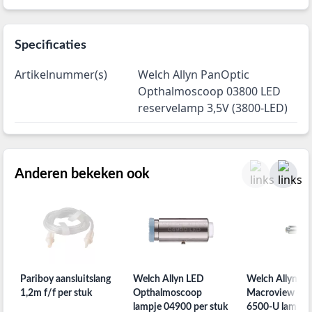
Specificaties
Artikelnummer(s)
Welch Allyn PanOptic
Opthalmoscoop 03800 LED
reservelamp 3,5V (3800-LED)
Anderen bekeken ook
Pariboy aansluitslang
Welch Allyn LED
Welch Allyn
1,2m f/f per stuk
Opthalmoscoop
Macroview oto
lampje 04900 per stuk
6500-U lampje