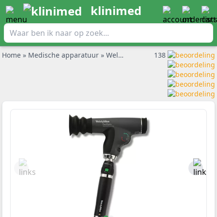
klinimed
Home
»
Medische apparatuur
»
Welch Allyn onderdelen
138
»
Welch A