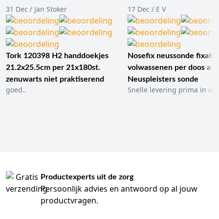
31 Dec / Jan Stoker
17 Dec / E V
Tork 120398 H2 handdoekjes
Nosefix neussonde fixatie
21.2x25.5cm per 21x180st.
volwassenen per doos a 1
zenuwarts niet praktiserend
Neuspleisters sonde
goed..
Snelle levering prima in ord
Productexperts uit de zorg
Persoonlijk advies en antwoord op al jouw
productvragen.