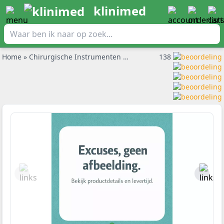
klinimed
Home
»
Chirurgische Instrumenten
»
Pincetten
138
»
Zepf anatomisch