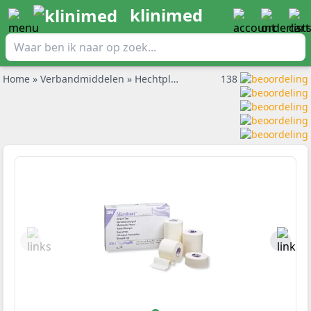
klinimed
Home
»
Verbandmiddelen
»
Hechtpleisters en pleisterrol
138
»
3M Mic