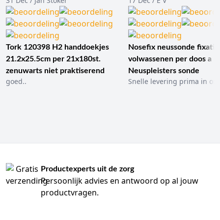
31 Dec / Jan Stoker
17 Dec / E V
Tork 120398 H2 handdoekjes
Nosefix neussonde fixatie
21.2x25.5cm per 21x180st.
volwassenen per doos a 1
zenuwarts niet praktiserend
Neuspleisters sonde
goed..
Snelle levering prima in ord
Productexperts uit de zorg
Persoonlijk advies en antwoord op al jouw
productvragen.